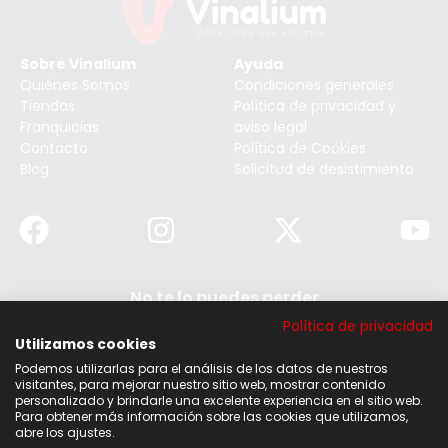
Sobre Vinalium
Ayuda
Quiénes Somos
Condiciones generales
Tiendas
Política de privacidad y
Franquicias
aviso legal
Contacto
Política de Cookies
Blog
Solicitud de desistimiento
No te lo puedes perder
Suscribirse a nuestra newsletter y no te pierdas
Política de privacidad
ninguna de nuestras noticias, ofertas y
descuentos.
Utilizamos cookies
Podemos utilizarlas para el análisis de los datos de nuestros
Acepto los términos y condiciones
visitantes, para mejorar nuestro sitio web, mostrar contenido
personalizado y brindarle una excelente experiencia en el sitio web.
Para obtener más información sobre las cookies que utilizamos,
Suscribirse
abre los ajustes.