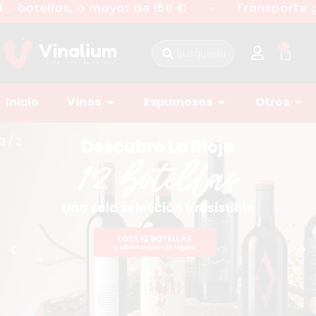
. botellas, o mayor de 150 €
Transporte gra
●
0
Inicio
Vinos
Espumosos
Otros
3
/
3