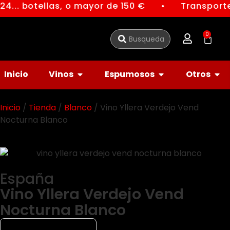
4... botellas, o mayor de 150 €
Transporte
●
0
Inicio
Vinos
Espumosos
Otros
Inicio
/
Tienda
/
Blanco
/ Vino Yllera Verdejo Vend
Nocturna Blanco
España
Vino Yllera Verdejo Vend
Nocturna Blanco