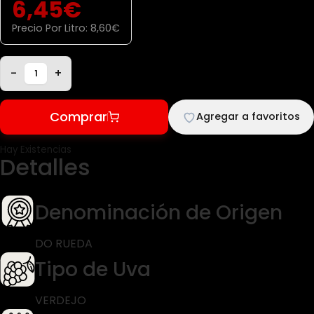
6,45
€
Precio Por Litro:
8,60
€
-
+
Comprar
Agregar a favoritos
Hay Existencias
Detalles
Denominación de Origen
DO RUEDA
Tipo de Uva
VERDEJO