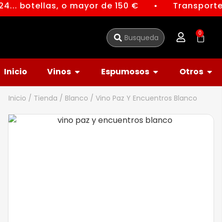
4... botellas, o mayor de 150 €
Transporte 
●
0
Inicio
Vinos
Espumosos
Otros
Inicio
/
Tienda
/
Blanco
/ Vino Paz Y Encuentros Blanco