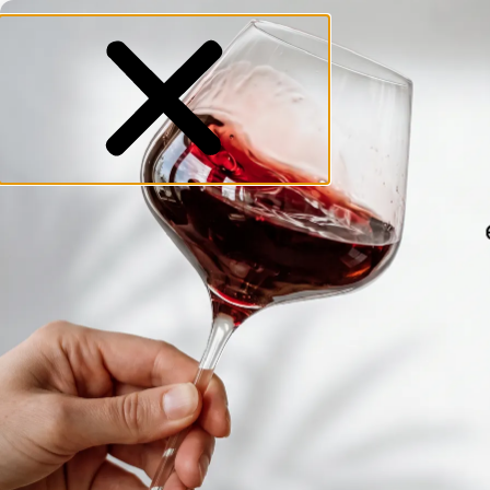
para 12-18-24... botellas, o mayor de 150 €
●