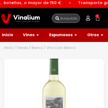
. botellas, o mayor de 150 €
Transporte gr
●
0
Inicio
Vinos
Espumosos
Otros
Inicio
/
Tienda
/
Blanco
/ Vino Coto Blanco