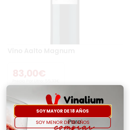
Vino Aalto Magnum
83,00
€
Precio Por Litro:
55,33
€
-
+
SOY MAYOR DE 18 AÑOS
Comprar
Agregar a favoritos
SOY MENOR DE 18 AÑOS