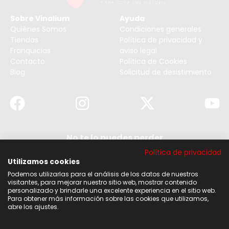
Sobre Vinalium
Ayuda
Quiénes Somos
Condiciones generales
Tiendas
Política de privacidad y
Franquicias
aviso legal
Contacto
Política de Cookies
Blog
Solicitud de desistimiento
No te lo puedes perder
Suscribirse a nuestra newsletter y no te pierdas
Política de privacidad
ninguna de nuestras noticias, ofertas y
descuentos.
Utilizamos cookies
Podemos utilizarlas para el análisis de los datos de nuestros
Acepto los términos y condiciones
visitantes, para mejorar nuestro sitio web, mostrar contenido
personalizado y brindarle una excelente experiencia en el sitio web.
Para obtener más información sobre las cookies que utilizamos,
Suscribirse
abre los ajustes.