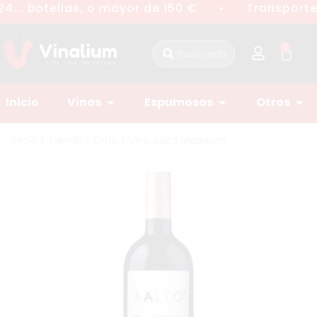
4... botellas, o mayor de 150 €
Transporte 
●
0
Inicio
Vinos
Espumosos
Otros
Inicio
/
Tienda
/
Tinto
/ Vino Aalto Magnum