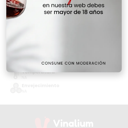
Hay Existencias
Detalles
Denominación de Origen
VINO GRAN FORMATO
Tipo de Uva
TEMPRANILLO PELUDA
Añada
2023
Temperatura
NA
Envejecimiento
NA