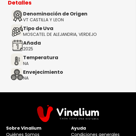
Detalles
Denominación de Origen
VT CASTILLA Y LEON
Tipo de Uva
MOSCATEL DE ALEJANDRIA, VERDEJO
Añada
2025
Temperatura
NA
Envejecimiento
NA
Sobre Vinalium
Ayuda
Quiénes Somos
Condiciones generales