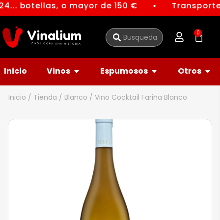
4... botellas, o mayor de 150 €
Transporte 
●
0
Inicio
Vinos
Espumosos
Otros
Inicio
/
Tienda
/
Blanco
/ Vino Cocktail Fariña Blanco