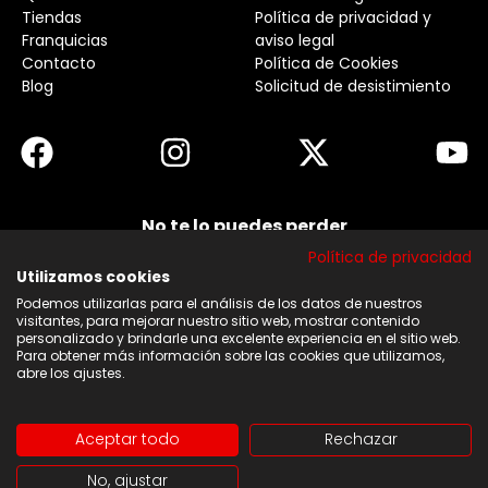
Tiendas
Política de privacidad y
Franquicias
aviso legal
Contacto
Política de Cookies
Blog
Solicitud de desistimiento
No te lo puedes perder
Suscribirse a nuestra newsletter y no te pierdas
Política de privacidad
ninguna de nuestras noticias, ofertas y
descuentos.
Utilizamos cookies
Podemos utilizarlas para el análisis de los datos de nuestros
Acepto los términos y condiciones
visitantes, para mejorar nuestro sitio web, mostrar contenido
personalizado y brindarle una excelente experiencia en el sitio web.
Para obtener más información sobre las cookies que utilizamos,
Suscribirse
abre los ajustes.
Aceptar todo
Rechazar
Copyright © 2026 | Web diseñada y desarrollado por
No, ajustar