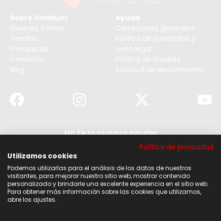
Sobre Vinalium
Ayuda
Quiénes Somos
Condiciones generales
Tiendas
Política de privacidad y
Franquicias
aviso legal
Contacto
Política de Cookies
Blog
Solicitud de desistimiento
No te lo puedes perder
Suscribirse a nuestra newsletter y no te pierdas
Política de privacidad
ninguna de nuestras noticias, ofertas y
descuentos.
Utilizamos cookies
Podemos utilizarlas para el análisis de los datos de nuestros
Acepto los términos y condiciones
visitantes, para mejorar nuestro sitio web, mostrar contenido
personalizado y brindarle una excelente experiencia en el sitio web.
Para obtener más información sobre las cookies que utilizamos,
Suscribirse
abre los ajustes.