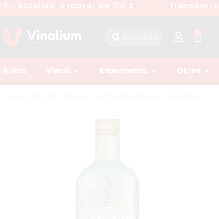
4... botellas, o mayor de 150 €
Transporte 
●
0
Inicio
Vinos
Espumosos
Otros
Inicio
/
Tienda
/
Blanco
/ Vermouth Padro&Co Rva Blanco