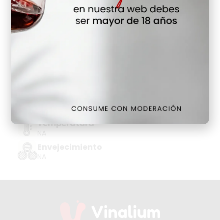
Hay Existencias
Detalles
Denominación de Origen
VERMOUTH
Tipo de Uva
NA
Añada
NA
Temperatura
NA
Envejecimiento
NA