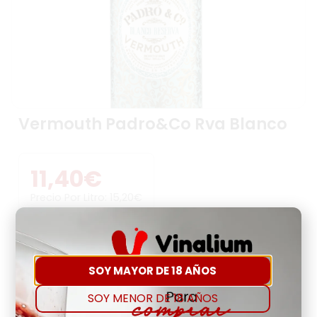
Vermouth Padro&Co Rva Blanco
11,40
€
Precio Por Litro:
15,20
€
-
+
SOY MAYOR DE 18 AÑOS
Comprar
Agregar a favoritos
SOY MENOR DE 18 AÑOS