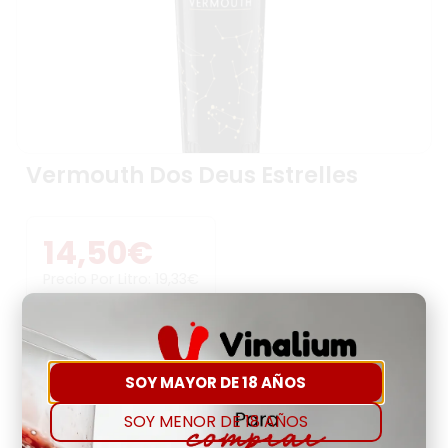
Vermouth Dos Deus Estrelles
14,50
€
Precio Por Litro:
19,33
€
-
+
SOY MAYOR DE 18 AÑOS
Comprar
Agregar a favoritos
SOY MENOR DE 18 AÑOS