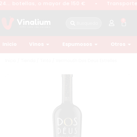
4... botellas, o mayor de 150 €
Transporte 
●
0
Inicio
Vinos
Espumosos
Otros
Inicio
/
Tienda
/
Tinto
/ Vermouth Dos Deus Estrelles