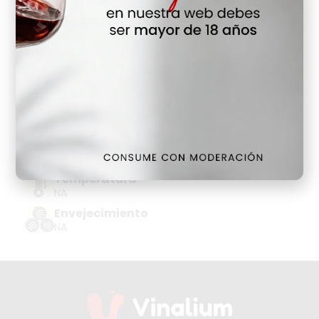
Hay Existencias
Detalles
Denominación de Origen
VERMOUTH
Tipo de Uva
NA
Añada
NA
Temperatura
NA
Envejecimiento
NA