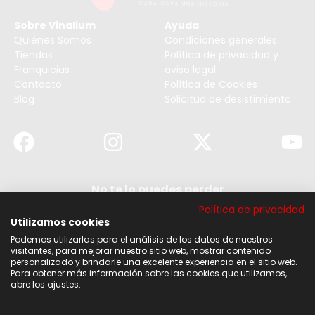
Sobre Vinalium
Ayuda
Quiénes Somos
Condiciones generales
Tiendas
Política de privacidad y
Franquicias
aviso legal
Contacto
Política de Cookies
Blog
Solicitud de desistimiento
No te lo puedes perder
Suscribirse a nuestra newsletter y no te pierdas
Política de privacidad
ninguna de nuestras noticias, ofertas y
descuentos.
Utilizamos cookies
Podemos utilizarlas para el análisis de los datos de nuestros
Acepto los términos y condiciones
visitantes, para mejorar nuestro sitio web, mostrar contenido
personalizado y brindarle una excelente experiencia en el sitio web.
Para obtener más información sobre las cookies que utilizamos,
Suscribirse
abre los ajustes.