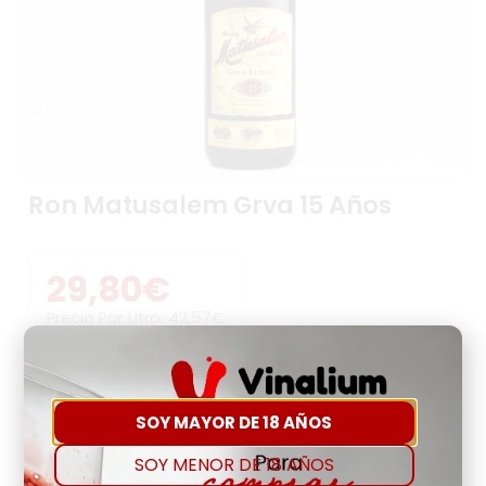
Ron Matusalem Grva 15 Años
29,80
€
Precio Por Litro:
42,57
€
-
+
SOY MAYOR DE 18 AÑOS
Comprar
Agregar a favoritos
SOY MENOR DE 18 AÑOS