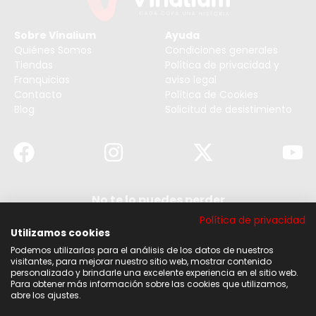
Sobre Vinalium
Ayuda
Quiénes Somos
Condiciones generales
Tiendas
Política de privacidad y
Franquicias
aviso legal
Contacto
Política de Cookies
Blog
Solicitud de desistimiento
No te lo puedes perder
Suscribirse a nuestra newsletter y no te pierdas
Política de privacidad
ninguna de nuestras noticias, ofertas y
descuentos.
Utilizamos cookies
Podemos utilizarlas para el análisis de los datos de nuestros
Acepto los términos y condiciones
visitantes, para mejorar nuestro sitio web, mostrar contenido
personalizado y brindarle una excelente experiencia en el sitio web.
Para obtener más información sobre las cookies que utilizamos,
Suscribirse
abre los ajustes.