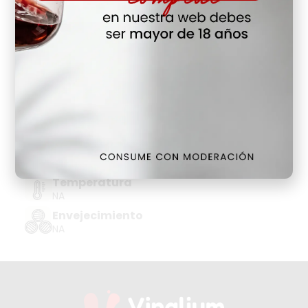
Hay Existencias
Detalles
Denominación de Origen
RON-REP.DOMINICANA
Tipo de Uva
NA
Añada
NA
Temperatura
NA
Envejecimiento
NA