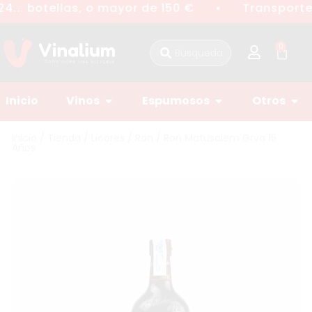
4... botellas, o mayor de 150 €
Transporte 
●
0
Inicio
Vinos
Espumosos
Otros
Inicio
/
Tienda
/
Licores
/
Ron
/ Ron Matusalem Grva 15
Años