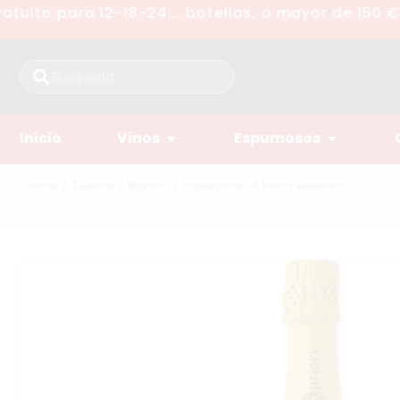
uito para 12-18-24... botellas, o mayor de 150 €
Inicio
Vinos
Espumosos
Inicio
/
Tienda
/
Blanco
/ Espumoso A Priori Reserva