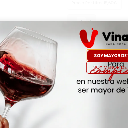
Precio Por Litro:
18,60
€
-
+
Comp
Hay Existencias
SOY MAYOR DE 
SOY MENOR DE 
Detalles
Denominación de O
ESCUMOS CLASSIC PENE
Añada
2022
Envejecimiento