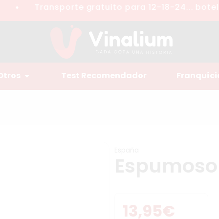
Transporte gratuito para 12-18-24... botella
●
Otros
Test Recomendador
Franquíci
España
Espumoso A
13,95
€