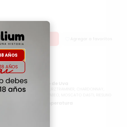
rar
Agregar a favoritos
18 AÑOS
18 AÑOS
rigen
Tipo de Uva
DES BN
GEWURZTRAMINER, CHARDONNAY,
MACABEO, MOSCATO DASTI, RIESLING
Temperatura
NA