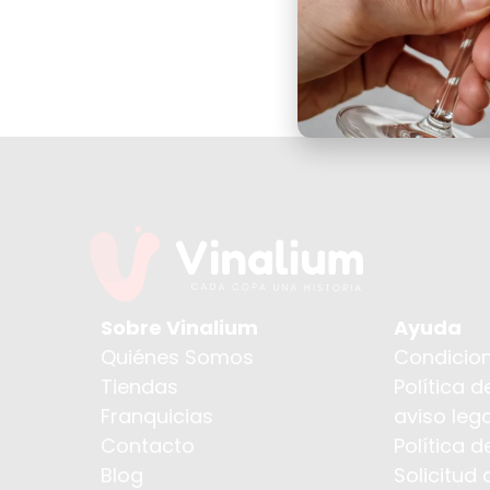
Sobre Vinalium
Ayuda
Quiénes Somos
Condicion
Tiendas
Política d
Franquicias
aviso lega
Contacto
Política 
Blog
Solicitud 