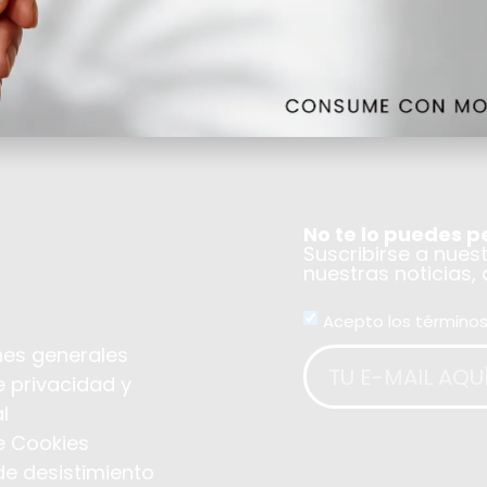
RESERVA
No te lo puedes p
Suscribirse a nues
nuestras noticias,
Acepto los términos
es generales
e privacidad y
l
de Cookies
de desistimiento