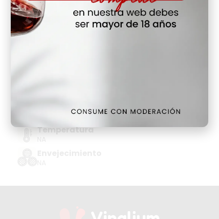
Hay Existencias
Detalles
Denominación de Origen
DO CAVA-COMTATS BCN BN
Tipo de Uva
CHARDONNAY, MACABEO, PARELLADA, XAREL.LO
Añada
NA
Temperatura
NA
Envejecimiento
NA