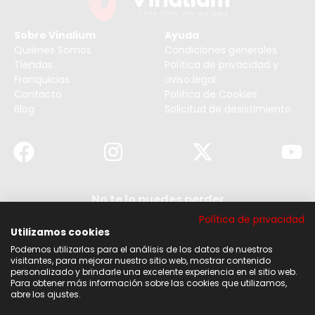
Sobre Vinalium
Ayuda
Quiénes Somos
Condiciones generales
Tiendas
Política de privacidad y
Franquicias
aviso legal
Contacto
Política de Cookies
Blog
Solicitud de desistimiento
No te lo puedes perder
Suscribirse a nuestra newsletter y no te pierdas
Política de privacidad
ninguna de nuestras noticias, ofertas y
descuentos.
Utilizamos cookies
Podemos utilizarlas para el análisis de los datos de nuestros
Acepto los términos y condiciones
visitantes, para mejorar nuestro sitio web, mostrar contenido
personalizado y brindarle una excelente experiencia en el sitio web.
Para obtener más información sobre las cookies que utilizamos,
Suscribirse
abre los ajustes.