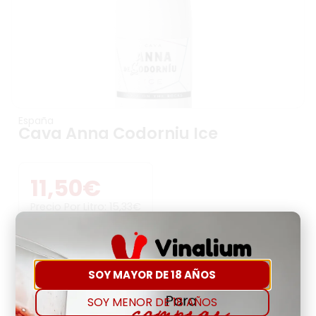
España
Cava Anna Codorniu Ice
11,50
€
Precio Por Litro:
15,33
€
-
+
SOY MAYOR DE 18 AÑOS
Comprar
Agregar a favoritos
SOY MENOR DE 18 AÑOS