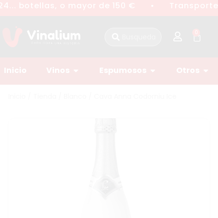
4... botellas, o mayor de 150 €
Transporte 
●
0
Inicio
Vinos
Espumosos
Otros
Inicio
/
Tienda
/
Blanco
/ Cava Anna Codorniu Ice