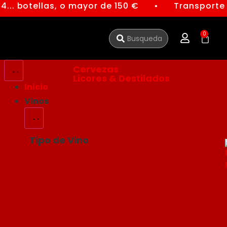
... botellas, o mayor de 150 €
Transporte g
●
0
Cervezas
Licores & Destilados
Inicio
Vinos
Tipo de Vino