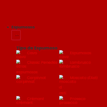
Espumosos
Tipo de Espumoso
Cava
Espumosos
Classic Penedès
Lambrusco
Corpinnat
Moscato d'Asti
Crémant
Proseco