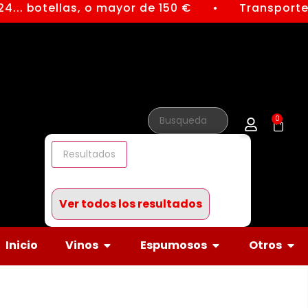
4... botellas, o mayor de 150 €
Transporte 
●
0
Resultados
Ver todos los resultados
Inicio
Vinos
Espumosos
Otros
Vino Trumpeter Malbec