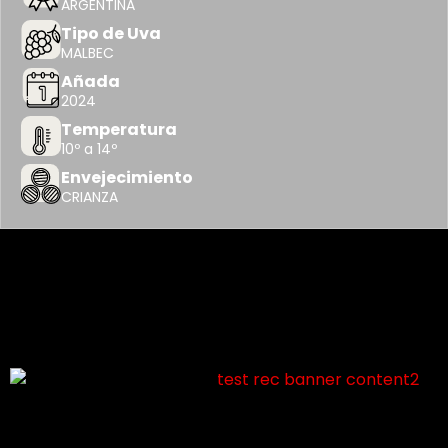
ARGENTINA
Tipo de Uva
MALBEC
Añada
2024
Temperatura
10º a 14º
Envejecimiento
CRIANZA