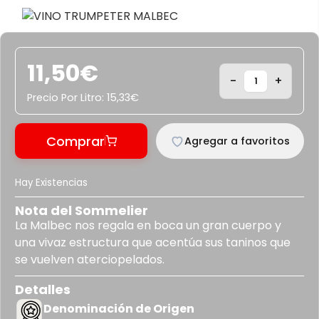
11,50
€
-
+
Precio Por Litro:
15,33
€
Comprar
Agregar a favoritos
Hay Existencias
Nota del Sommelier
La Malbec nos regala en boca un gran cuerpo y
una vivaz estructura que acentúa sus taninos que
se vuelven aterciopelados.
Detalles
Denominación de Origen