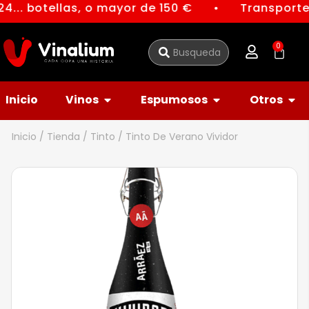
4... botellas, o mayor de 150 €
Transporte 
●
0
Inicio
Vinos
Espumosos
Otros
Inicio
/
Tienda
/
Tinto
/ Tinto De Verano Vividor