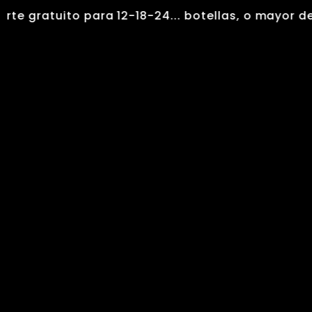
Ir
gratuito para 12-18-24... botellas, o mayor de 150
al
Search
contenido
...