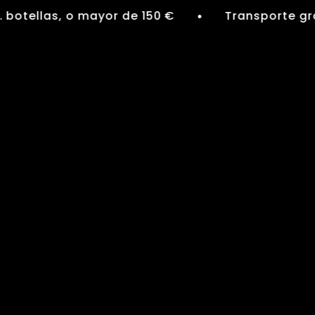
ellas, o mayor de 150 €
Transporte gratuit
●