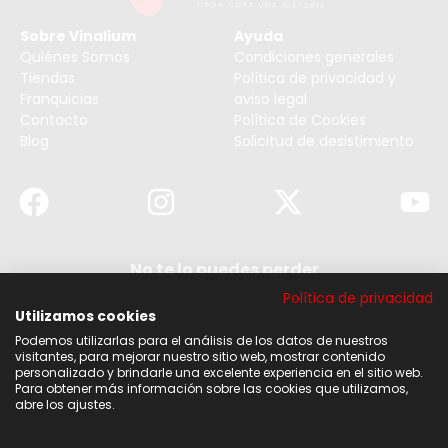
Sobre Vinalium
Ayuda
Quiénes Somos
Condiciones generales
Tiendas
Política de privacidad y
Franquicias
aviso legal
Contacto
Política de Cookies
Blog
Solicitud de desistimiento
No te lo puedes perder
Suscribirse a nuestra newsletter y no te pierdas
Política de privacidad
ninguna de nuestras noticias, ofertas y
descuentos.
Utilizamos cookies
Podemos utilizarlas para el análisis de los datos de nuestros
Acepto los términos y condiciones
visitantes, para mejorar nuestro sitio web, mostrar contenido
personalizado y brindarle una excelente experiencia en el sitio web.
Para obtener más información sobre las cookies que utilizamos,
Suscribirse
abre los ajustes.