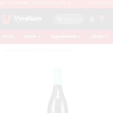
4... botellas, o mayor de 150 €
Transporte 
●
0
Inicio
Vinos
Espumosos
Otros
Inicio
/
Tienda
/
Tinto
/ Vino El Aprendiz