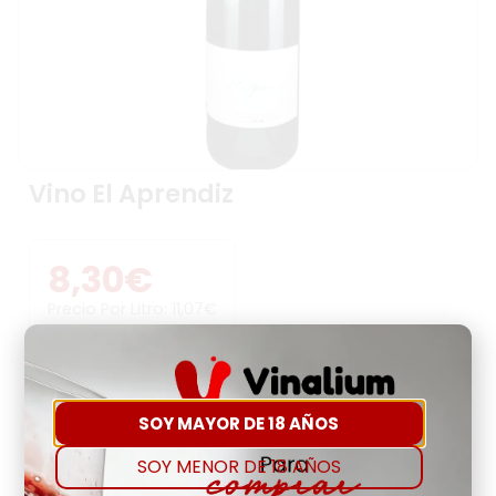
Vino El Aprendiz
8,30
€
Precio Por Litro:
11,07
€
-
+
SOY MAYOR DE 18 AÑOS
Comprar
Agregar a favoritos
SOY MENOR DE 18 AÑOS