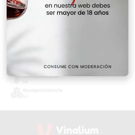
Hay Existencias
Detalles
Denominación de Origen
VT CASTILLA Y LEON
Tipo de Uva
PRIETO PICUDO
Añada
2021
Temperatura
NA
Envejecimiento
NA