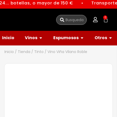
4... botellas, o mayor de 150 €
Transporte 
●
0
Inicio
Vinos
Espumosos
Otros
Inicio
/
Tienda
/
Tinto
/ Vino Viña Vilano Roble