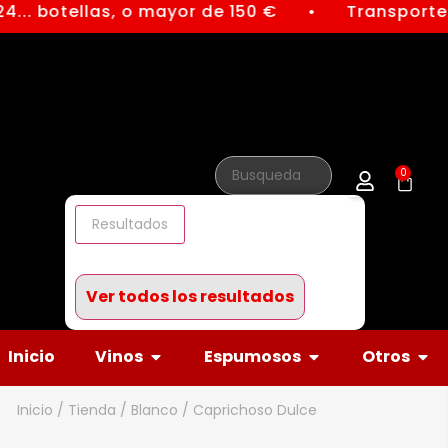
4... botellas, o mayor de 150 €
Transporte 
●
0
Resultados
Ver todos los resultados
Inicio
Vinos
Espumosos
Otros
Inicio
/
Tienda
/
Blanco
/ Caprichoso Dulce