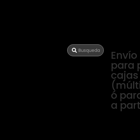
Envío
para 
cajas
(múlt
ó par
a par