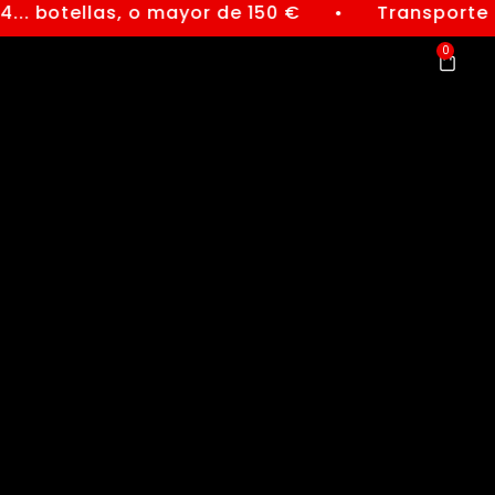
... botellas, o mayor de 150 €
Transporte g
●
0