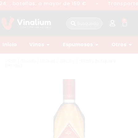
4... botellas, o mayor de 150 €
Transporte 
●
0
Inicio
Vinos
Espumosos
Otros
Inicio
/
Tienda
/
Licores
/
Whisky
/ Whisky Antiquary
Blended