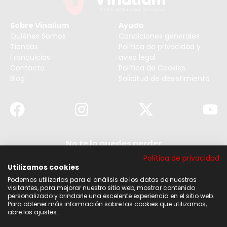
Sobre Vinalium
Ayuda
Quiénes Somos
Condiciones generales
Tiendas
Política de privacidad y
Franquicias
aviso legal
Contacto
Política de Cookies
Blog
Solicitud de desistimiento
No te lo puedes perder
Suscribirse a nuestra newsletter y no te pierdas
Política de privacidad
ninguna de nuestras noticias, ofertas y
descuentos.
Utilizamos cookies
Podemos utilizarlas para el análisis de los datos de nuestros
Acepto los términos y condiciones
visitantes, para mejorar nuestro sitio web, mostrar contenido
personalizado y brindarle una excelente experiencia en el sitio web.
Para obtener más información sobre las cookies que utilizamos,
Suscribirse
abre los ajustes.