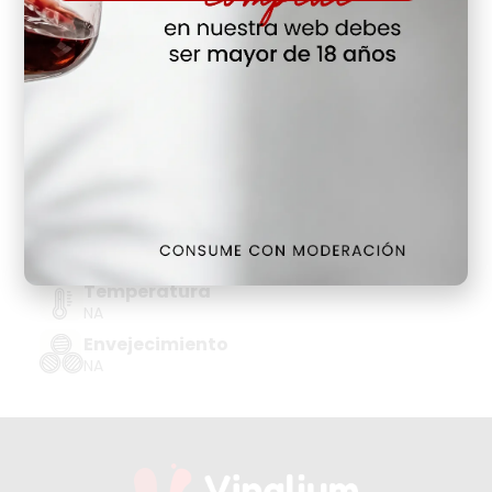
Hay Existencias
Detalles
Denominación de Origen
WHISKY ESCOCIA-BLENDED
Tipo de Uva
NA
Añada
NA
Temperatura
NA
Envejecimiento
NA