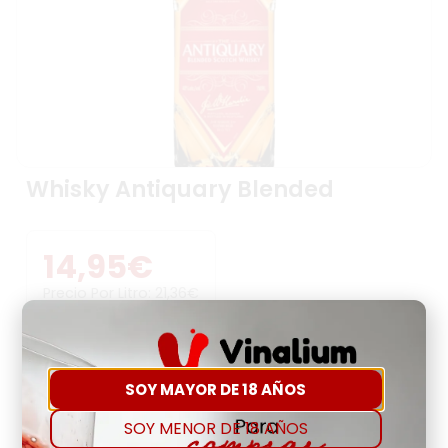
Whisky Antiquary Blended
14,95
€
Precio Por Litro:
21,36
€
-
+
SOY MAYOR DE 18 AÑOS
Comprar
Agregar a favoritos
SOY MENOR DE 18 AÑOS