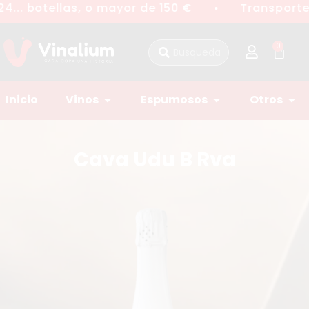
4... botellas, o mayor de 150 €
Transporte 
●
0
Inicio
Vinos
Espumosos
Otros
Cava Udu B Rva