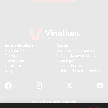
Sobre Vinalium
Ayuda
Quiénes Somos
Condiciones generales
Tiendas
Política de privacidad y
Franquicias
aviso legal
Contacto
Política de Cookies
Blog
Solicitud de desistimiento
No te lo puedes perder
Suscribirse a nuestra newsletter y no te pierdas