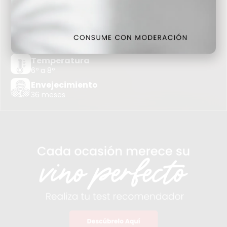
Tipo de Uva
MACABEO, PARELLADA, XAREL.LO
Añada
2018
Temperatura
6º a 8º
Envejecimiento
36 meses