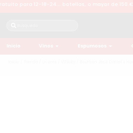
uito para 12-18-24... botellas, o mayor de 150 €
Inicio
Vinos
Espumosos
Inicio
/
Tienda
/
Licores
/
Whisky
/ Bourbon Jack Daniel`s Ho