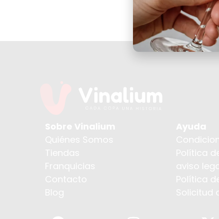
Sobre Vinalium
Ayuda
Quiénes Somos
Condicion
Tiendas
Política d
Franquicias
aviso lega
Contacto
Política 
Blog
Solicitud 