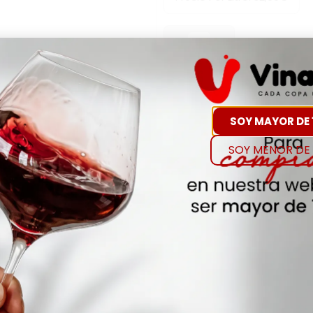
-
+
Comp
Hay Existencias
SOY MAYOR DE 
SOY MENOR DE 
Detalles
Denominación de O
WHISKEY/BOURBON-AME
Añada
NA
Envejecimiento
NA