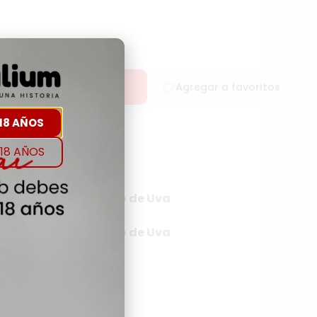
rar
Agregar a favoritos
18 AÑOS
18 AÑOS
rigen
Tipo de Uva
RICA
NA
Tipo de Uva
NA