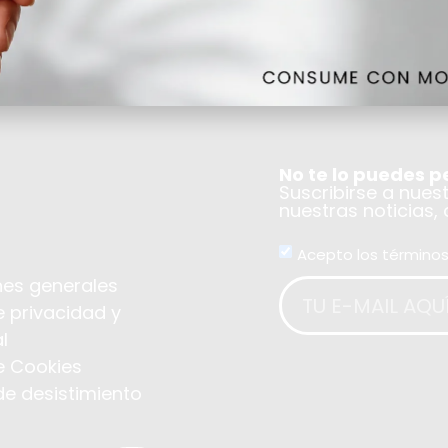
No te lo puedes p
Suscribirse a nues
nuestras noticias,
Acepto los términos
es generales
e privacidad y
l
de Cookies
de desistimiento