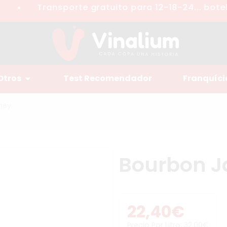
Transporte gratuito para 12-18-24... botell
●
Otros
Test Recomendador
Franquíci
ney
Bourbon J
22,40
€
Precio Por Litro:
32,00
€