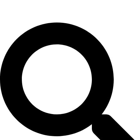
4... botellas, o mayor de 150 €
Transporte 
●