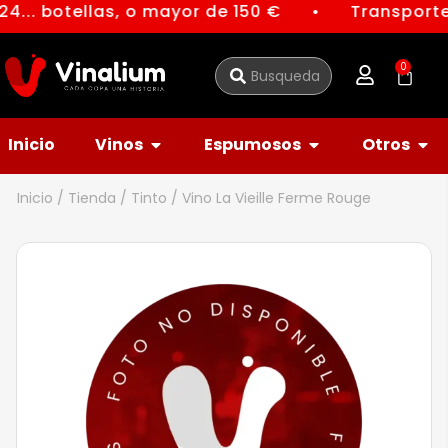
4... botellas, o mayor de 150 €
Transporte 
●
0
Inicio
Vinos
Espumosos
Otros
Inicio
/
Tienda
/
Tinto
/ Vino La Vieille Ferme Rouge