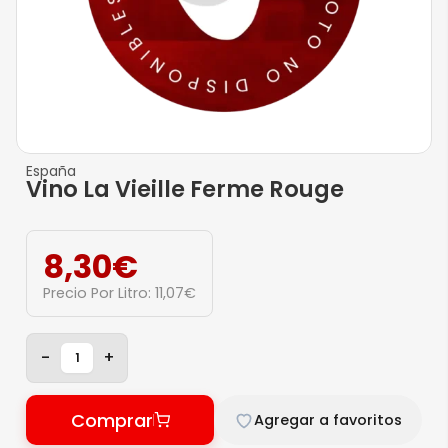
España
Vino La Vieille Ferme Rouge
8,30
€
Precio Por Litro:
11,07
€
-
+
Comprar
Agregar a favoritos