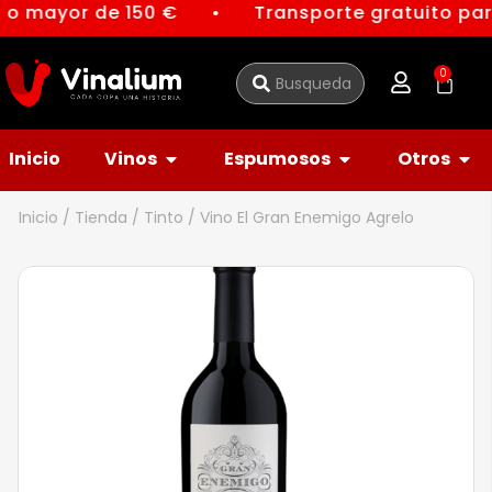
, o mayor de 150 €
Transporte gratuito para
●
0
Inicio
Vinos
Espumosos
Otros
Inicio
/
Tienda
/
Tinto
/ Vino El Gran Enemigo Agrelo