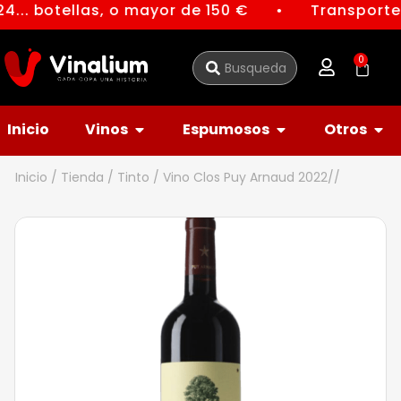
4... botellas, o mayor de 150 €
Transporte 
●
0
Inicio
Vinos
Espumosos
Otros
Inicio
/
Tienda
/
Tinto
/ Vino Clos Puy Arnaud 2022//