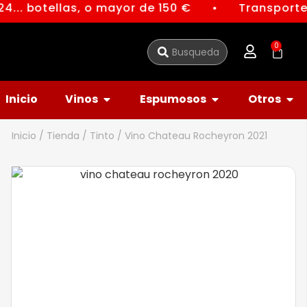
4... botellas, o mayor de 150 €
Transporte 
●
0
Inicio
Vinos
Espumosos
Otros
Inicio
/
Tienda
/
Tinto
/ Vino Chateau Rocheyron 2021