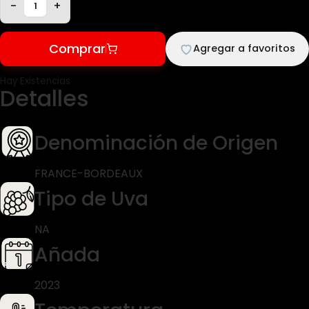
-
+
Comprar
Agregar a favoritos
Hay Existencias
Detalles
Denominación de Origen
FRANCE-BORDEAUX
Tipo de Uva
NA
Añada
2023