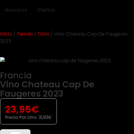
Nosotros
Ofertas
Inicio
/
Tienda
/
Tinto
/ Vino Chateau Cap De Faugeres
2023
Francia
Vino Chateau Cap De
Faugeres 2023
23,95
€
Precio Por Litro:
31,93
€