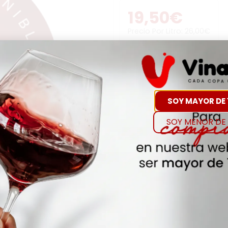
19,50
€
Precio Por Litro:
26,00
€
-
+
Comp
SOY MAYOR DE 
Hay Existencias
SOY MENOR DE 
Detalles
Denominación de O
ITALIA-ABRUZZO
Añada
2023
Envejecimiento