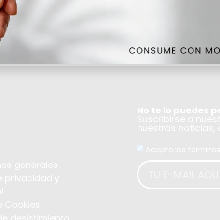
NA
No te lo puedes p
Suscribirse a nues
nuestras noticias,
Acepto los términos
es generales
e privacidad y
l
de Cookies
de desistimiento