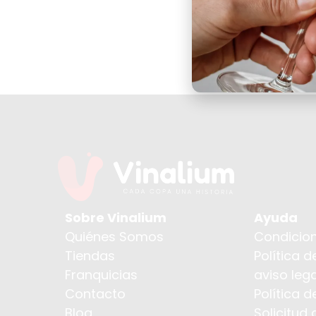
Sobre Vinalium
Ayuda
Quiénes Somos
Condicion
Tiendas
Política d
Franquicias
aviso lega
Contacto
Política 
Blog
Solicitud 