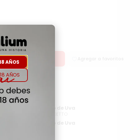
rar
Agregar a favoritos
18 AÑOS
18 AÑOS
rigen
Tipo de Uva
DOLCETTO
Tipo de Uva
NA