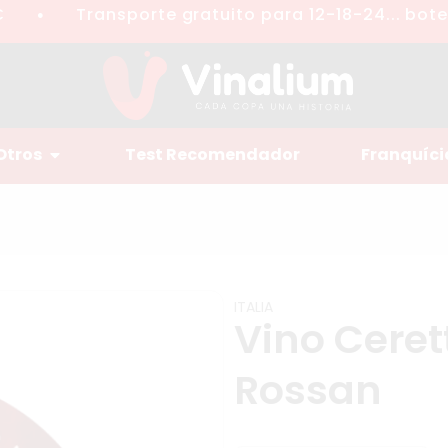
Transporte gratuito para 12-18-24... botell
●
Otros
Test Recomendador
Franquíci
ITALIA
Vino Ceret
Rossan