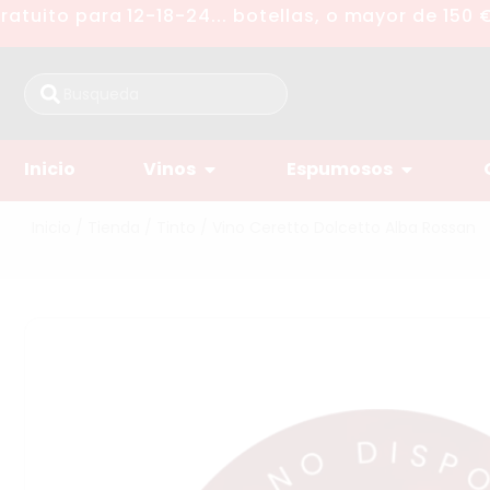
uito para 12-18-24... botellas, o mayor de 150 €
Inicio
Vinos
Espumosos
Inicio
/
Tienda
/
Tinto
/ Vino Ceretto Dolcetto Alba Rossan