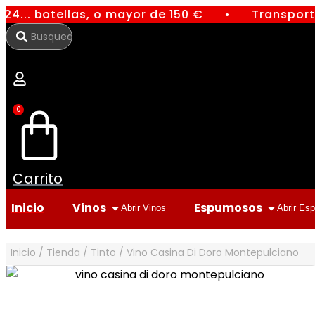
Ir
24... botellas, o mayor de 150 €
Transporte
●
al
Search
contenido
...
0
Carrito
Inicio
Vinos
Espumosos
Abrir Vinos
Abrir Es
Inicio
/
Tienda
/
Tinto
/ Vino Casina Di Doro Montepulciano