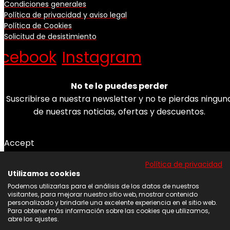
Condiciones generales
Política de privacidad y aviso legal
Política de Cookies
Solicitud de desistimiento
acebook
Instagram
No te lo puedes perder
Suscribirse a nuestra newsletter y no te pierdas ningun
de nuestras noticias, ofertas y descuentos.
Accept
Acepto los términos y condiciones
Política de privacidad
Utilizamos cookies
Correo electrónico
Podemos utilizarlas para el análisis de los datos de nuestros
visitantes, para mejorar nuestro sitio web, mostrar contenido
Suscribirse
personalizado y brindarle una excelente experiencia en el sitio web.
Para obtener más información sobre las cookies que utilizamos,
abre los ajustes.