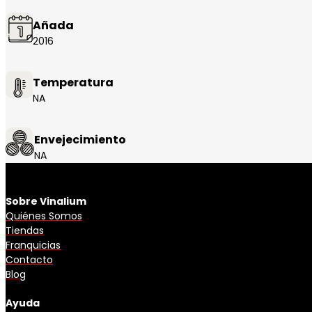
Añada
2016
Temperatura
NA
Envejecimiento
NA
Sobre Vinalium
Quiénes Somos
Tiendas
Franquicias
Contacto
Blog
Ayuda