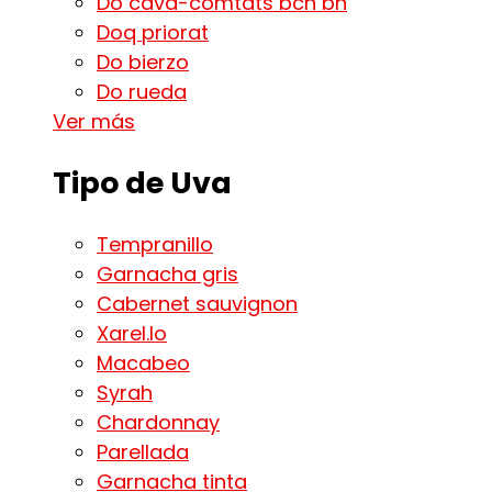
Do cava-comtats bcn bn
Doq priorat
Do bierzo
Do rueda
Ver más
Tipo de Uva
Tempranillo
Garnacha gris
Cabernet sauvignon
Xarel.lo
Macabeo
Syrah
Chardonnay
Parellada
Garnacha tinta