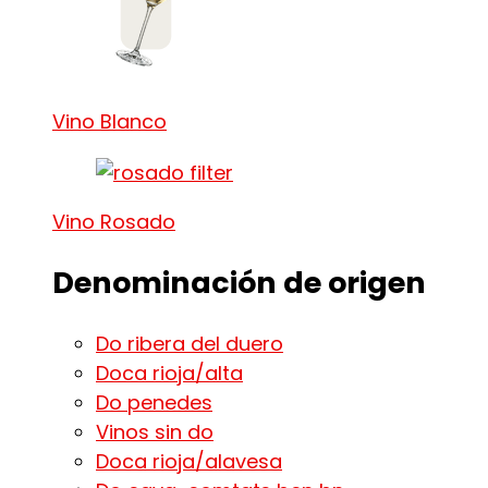
Vino Blanco
Vino Rosado
Denominación de origen
Do ribera del duero
Doca rioja/alta
Do penedes
Vinos sin do
Doca rioja/alavesa