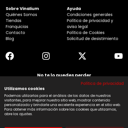
Sobre Vinalium
Ayuda
Quiénes Somos
Condiciones generales
Tiendas
Política de privacidad y
Franquicias
aviso legal
Contacto
Política de Cookies
Blog
Solicitud de desistimiento
No te lo puedes perder
Suscribirse a nuestra newsletter y no te pierdas
Política de privacidad
ninguna de nuestras noticias, ofertas y
descuentos.
Utilizamos cookies
Podemos utilizarlas para el análisis de los datos de nuestros
Acepto los términos y condiciones
visitantes, para mejorar nuestro sitio web, mostrar contenido
personalizado y brindarle una excelente experiencia en el sitio web.
Para obtener más información sobre las cookies que utilizamos,
Suscribirse
abre los ajustes.