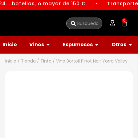
4... botellas, o mayor de 150 €
Transporte 
●
0
Inicio
Vinos
Espumosos
Otros
Inicio
/
Tienda
/
Tinto
/ Vino Bortoli Pinot Noir Yarra Valley