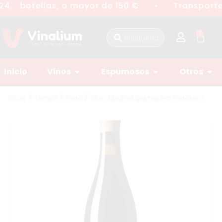
4... botellas, o mayor de 150 €
Transporte 
●
0
Inicio
Vinos
Espumosos
Otros
Inicio
/
Tienda
/
Tinto
/ Vino Albahra Garnacha Tintorera