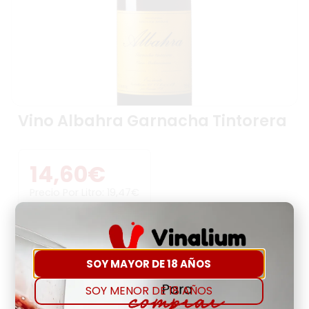
Vino Albahra Garnacha Tintorera
14,60
€
Precio Por Litro:
19,47
€
-
+
SOY MAYOR DE 18 AÑOS
Comprar
Agregar a favoritos
SOY MENOR DE 18 AÑOS