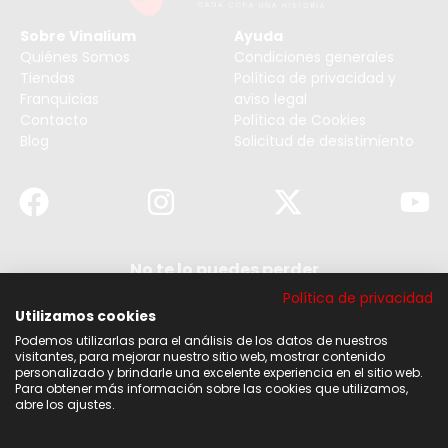
Sobre Vinalium
Ayuda
Quiénes Somos
Condiciones generales
Tiendas
Política de privacidad y
Franquicias
aviso legal
Contacto
Política de Cookies
Blog
Solicitud de desistimiento
No te lo puedes perder
Suscribirse a nuestra newsletter y no te pierdas
Política de privacidad
ninguna de nuestras noticias, ofertas y
descuentos.
Utilizamos cookies
Podemos utilizarlas para el análisis de los datos de nuestros
Acepto los términos y condiciones
visitantes, para mejorar nuestro sitio web, mostrar contenido
personalizado y brindarle una excelente experiencia en el sitio web.
Para obtener más información sobre las cookies que utilizamos,
Suscribirse
abre los ajustes.