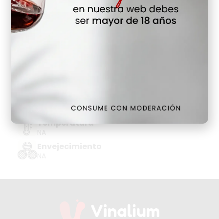
Hay Existencias
Detalles
Denominación de Origen
VINOS SIN DO
Tipo de Uva
GARNACHA TINTORERA, MORAVIA AGRIA
Añada
2024
Temperatura
NA
Envejecimiento
NA