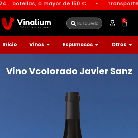
4... botellas, o mayor de 150 €
Transporte 
●
0
Inicio
Vinos
Espumosos
Otros
Vino Vcolorado Javier Sanz