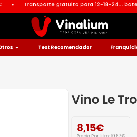
Transporte gratuito para 12-18-24... botel
●
Otros
Test Recomendador
Franquíci
Vino Le T
8,15
€
Precio Por Litro:
10,87
€