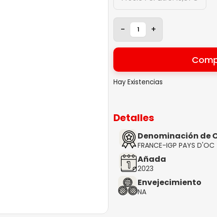
-
+
Comp
Hay Existencias
Detalles
Denominación de O
FRANCE-IGP PAYS D'OC
Añada
2023
Envejecimiento
NA