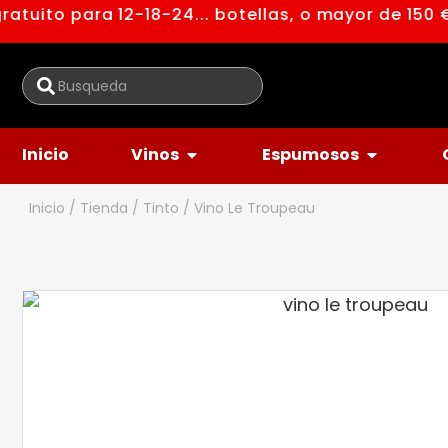
tuito para 12-18-24... botellas, o mayor de 150 €
Inicio
Vinos
Espumosos
Inicio
/
Tienda
/
Tinto
/ Vino Le Troupeau