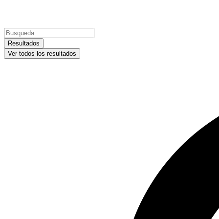
Resultados
Ver todos los resultados