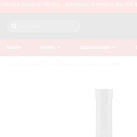
tuito para 12-18-24... botellas, o mayor de 150 €
Inicio
Vinos
Espumosos
Inicio
/
Tienda
/
Tinto
/ Vermouth Dos Deus Estrelles