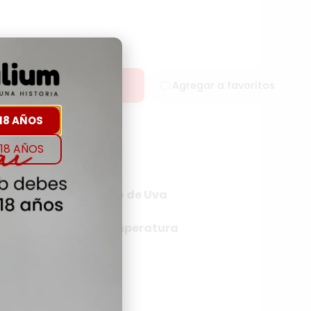
rar
Agregar a favoritos
18 AÑOS
18 AÑOS
rigen
Tipo de Uva
NA
Temperatura
NA