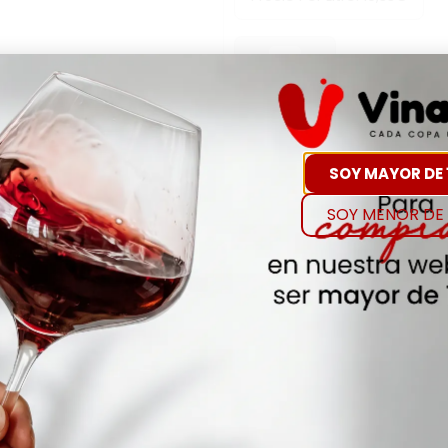
-
+
Comp
Hay Existencias
SOY MAYOR DE 
SOY MENOR DE 
Detalles
Denominación de O
VERMOUTH
Añada
NA
Envejecimiento
NA