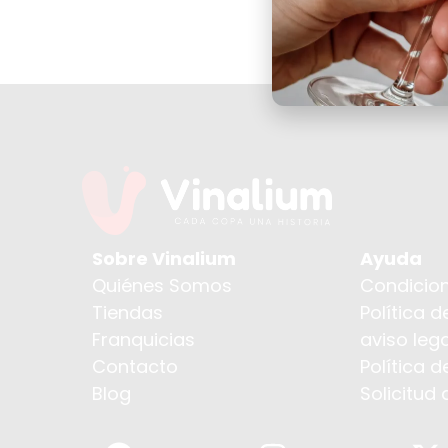
Sobre Vinalium
Ayuda
Quiénes Somos
Condicion
Tiendas
Política d
Franquicias
aviso lega
Contacto
Política 
Blog
Solicitud 