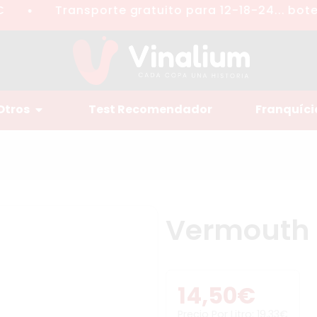
Transporte gratuito para 12-18-24... botell
●
Otros
Test Recomendador
Franquíci
Vermouth D
14,50
€
Precio Por Litro:
19,33
€