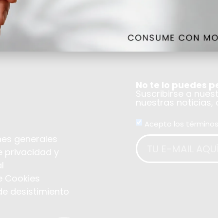
No te lo puedes p
Suscribirse a nues
nuestras noticias,
Acepto los términos
es generales
e privacidad y
l
de Cookies
de desistimiento