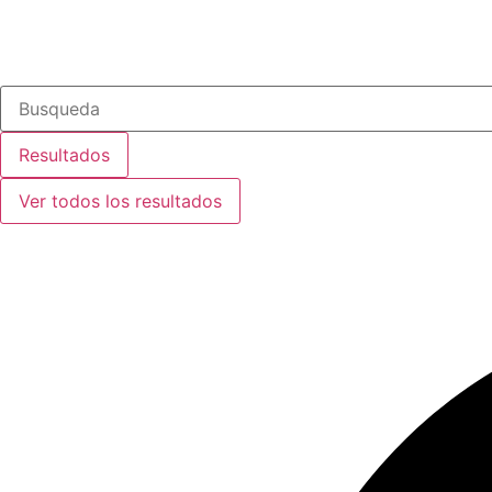
Resultados
Ver todos los resultados