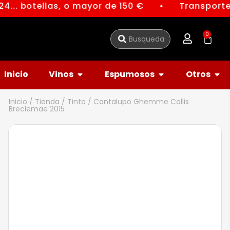
4... botellas, o mayor de 150 €
Transporte 
●
0
Inicio
Vinos
Espumosos
Otros
Inicio
/
Tienda
/
Tinto
/ Cantalupo Ghemme Collis
Breclemae 2015