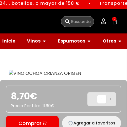
4... botellas, o mayor de 150 €
Transporte 
●
0
Inicio
Vinos
Espumosos
Otros
Vino Ochoa Crianza Origen
8,70
€
-
+
Precio Por Litro:
11,60
€
Comprar
Agregar a favoritos