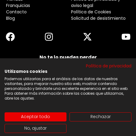
Franquicias
aviso legal
Contacto
Política de Cookies
Blog
Solicitud de desistimiento
No te lo puedes perder
Suscribirse a nuestra newsletter y no te pierdas
Política de privacidad
ninguna de nuestras noticias, ofertas y
descuentos.
Utilizamos cookies
Podemos utilizarlas para el análisis de los datos de nuestros
Acepto los términos y condiciones
visitantes, para mejorar nuestro sitio web, mostrar contenido
personalizado y brindarle una excelente experiencia en el sitio web.
Para obtener más información sobre las cookies que utilizamos,
Suscribirse
abre los ajustes.
Aceptar todo
Rechazar
Copyright © 2026 | Web diseñada y desarrollado por
No, ajustar
Tucán Marketing Digital