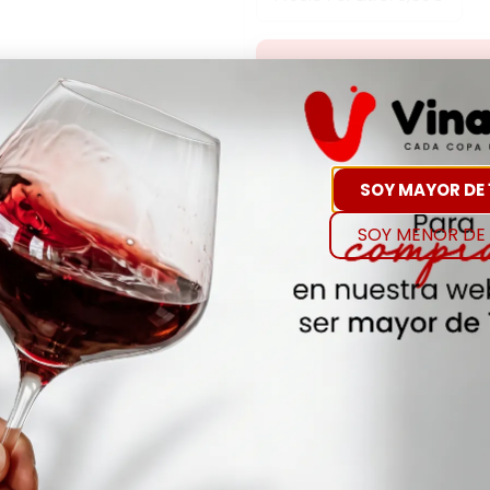
Ver Pr
Sin Existencias
SOY MAYOR DE 
Detalles
SOY MENOR DE 
Denominación de O
JARABES Y CONCENTRA
Añada
NA
Envejecimiento
NA