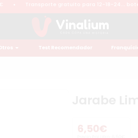
Transporte gratuito para 12-18-24... botel
●
Otros
Test Recomendador
Franquíci
Jarabe Lim
6,50
€
Precio Por Litro:
6,50
€