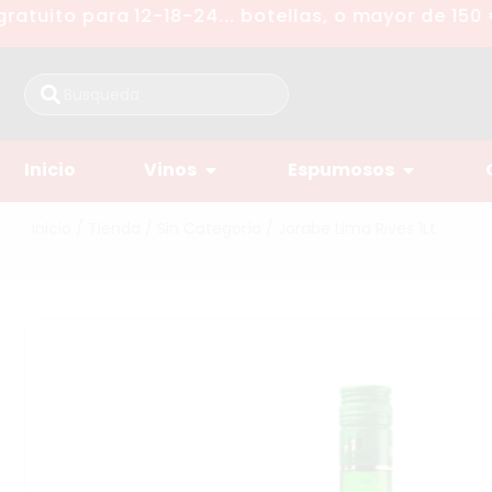
tuito para 12-18-24... botellas, o mayor de 150 €
Inicio
Vinos
Espumosos
Inicio
/
Tienda
/
Sin Categoría
/ Jarabe Lima Rives 1Lt