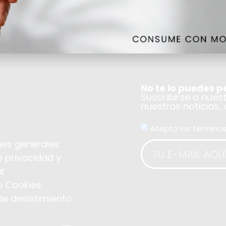
No te lo puedes p
Suscribirse a nues
nuestras noticias,
Acepto los términos
es generales
e privacidad y
l
de Cookies
de desistimiento