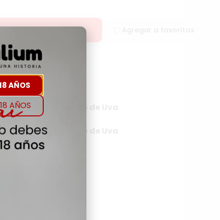
oducto
Agregar a favoritos
18 AÑOS
18 AÑOS
rigen
Tipo de Uva
DOS
NA
Tipo de Uva
NA