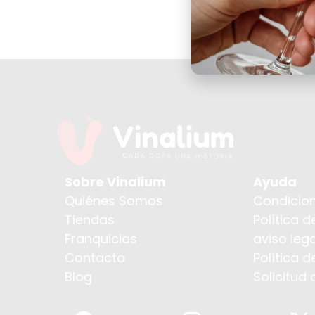
Sobre Vinalium
Ayuda
Quiénes Somos
Condicion
Tiendas
Política d
Franquicias
aviso lega
Contacto
Política 
Blog
Solicitud 