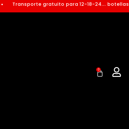
Transporte gratuito para 12-18-24... botellas, o
0