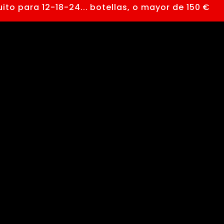
para 12-18-24... botellas, o mayor de 150 €
●