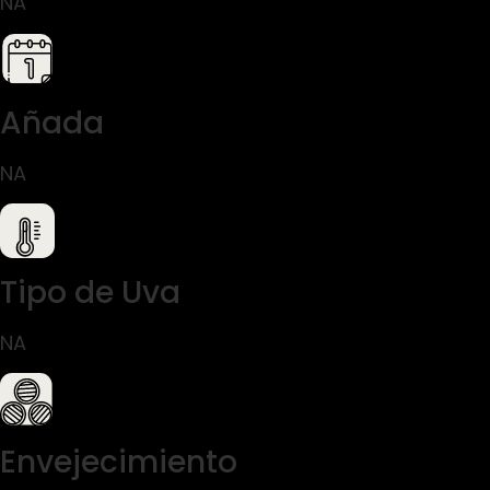
NA
Añada
NA
Tipo de Uva
NA
Envejecimiento