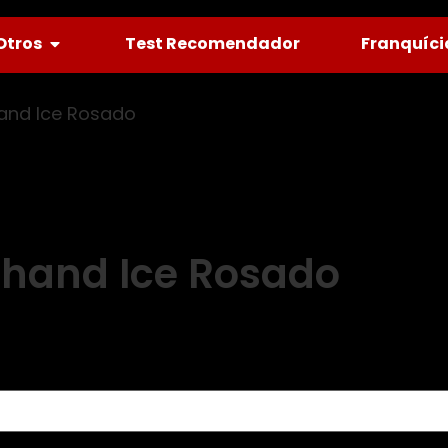
Otros
Test Recomendador
Franquíci
nd Ice Rosado
hand Ice Rosado