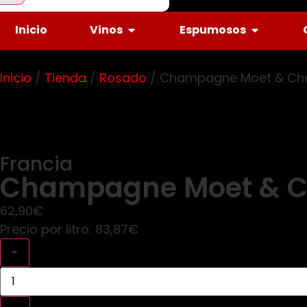
Inicio
Vinos
Espumosos
Inicio
/
Tienda
/
Rosado
/ Champagne Moet & Cha
Francia
Champagne Moet & C
62,90
€
Precio por litro:
83,87
€
-