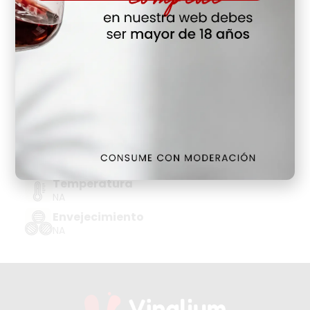
Hay Existencias
Detalles
Denominación de Origen
DO CAVA-COMTATS BCN ROSAT
Tipo de Uva
GARNACHA TINTA
Añada
2023
Temperatura
NA
Envejecimiento
NA