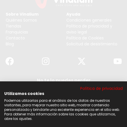
Sobre Vinalium
Ayuda
Quiénes Somos
Condiciones generales
Tiendas
Política de privacidad y
Franquicias
aviso legal
Contacto
Política de Cookies
Blog
Solicitud de desistimiento
No te lo puedes perder
Suscribirse a nuestra newsletter y no te pierdas
Política de privacidad
ninguna de nuestras noticias, ofertas y
descuentos.
Utilizamos cookies
Podemos utilizarlas para el análisis de los datos de nuestros
Acepto los términos y condiciones
visitantes, para mejorar nuestro sitio web, mostrar contenido
personalizado y brindarle una excelente experiencia en el sitio web.
Para obtener más información sobre las cookies que utilizamos,
Suscribirse
abre los ajustes.