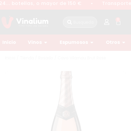
4... botellas, o mayor de 150 €
Transporte 
●
0
Inicio
Vinos
Espumosos
Otros
Inicio
/
Tienda
/
Rosado
/ Cava Vilarnau Brut Rose