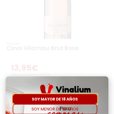
España
Cava Vilarnau Brut Rose
13,95
€
Precio Por Litro:
18,60
€
-
+
SOY MAYOR DE 18 AÑOS
Comprar
Agregar a favoritos
SOY MENOR DE 18 AÑOS