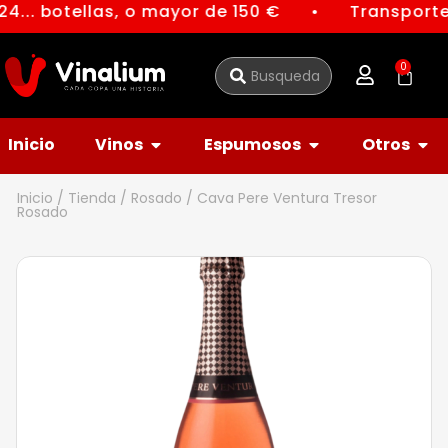
4... botellas, o mayor de 150 €
Transporte 
●
0
Inicio
Vinos
Espumosos
Otros
Inicio
/
Tienda
/
Rosado
/ Cava Pere Ventura Tresor
Rosado