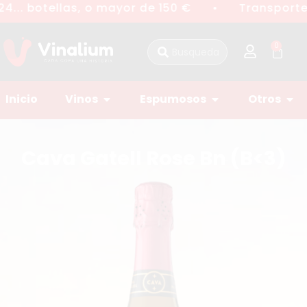
4... botellas, o mayor de 150 €
Transporte 
●
0
Inicio
Vinos
Espumosos
Otros
Cava Gatell Rose Bn (B<3)