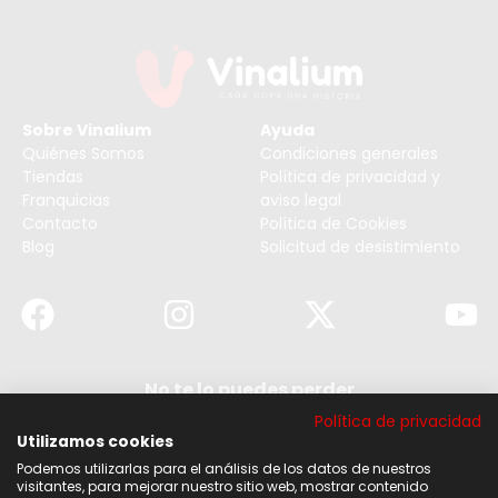
Sobre Vinalium
Ayuda
Quiénes Somos
Condiciones generales
Tiendas
Política de privacidad y
Franquicias
aviso legal
Contacto
Política de Cookies
Blog
Solicitud de desistimiento
No te lo puedes perder
Suscribirse a nuestra newsletter y no te pierdas
Política de privacidad
ninguna de nuestras noticias, ofertas y
descuentos.
Utilizamos cookies
Podemos utilizarlas para el análisis de los datos de nuestros
Acepto los términos y condiciones
visitantes, para mejorar nuestro sitio web, mostrar contenido