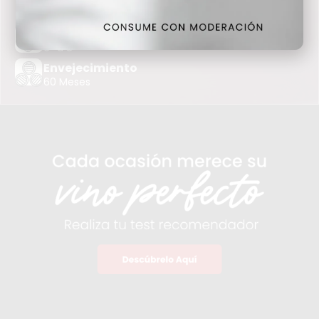
2017
Temperatura
6º a 8º
Envejecimiento
60 Meses