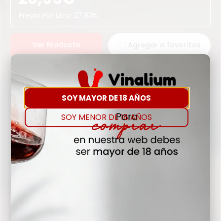
Precio Por Litro:
27,93
€
Ver Producto
Agregar a favoritos
Sin Existencias
Nota del Sommelier
SOY MAYOR DE 18 AÑOS
Dedicados a la agricultura desde el s.XVI, Gatell
elabora unos cavas distinguidos, elegantes y con un
SOY MENOR DE 18 AÑOS
toque sorprendente por las variedades utilizadas
en sus elaboraciones.
Detalles
Denominación de Origen
DO CAVA-COMTATS BCN ROSAT
Tipo de Uva
GARNACHA TINTA, PINOT NOIR
Añada