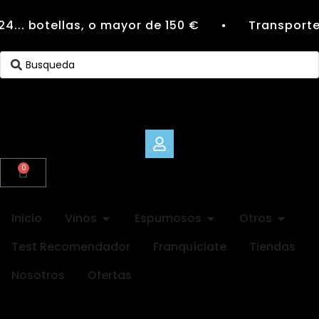
4... botellas, o mayor de 150 €
Transporte 
●
0
Inicio
Vinos
Espumosos
Otros
Test Recomendador
Franquíciate
Tiendas
Nosotros
Ofertas