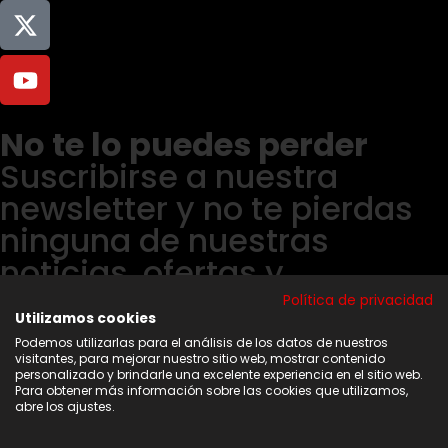
No te lo puedes perder
Suscribirse a nuestra
newsletter y no te pierdas
ninguna de nuestras
noticias, ofertas y
descuentos.
Política de privacidad
Utilizamos cookies
Acepto los términos y condiciones
Podemos utilizarlas para el análisis de los datos de nuestros
visitantes, para mejorar nuestro sitio web, mostrar contenido
Suscribirse
personalizado y brindarle una excelente experiencia en el sitio web.
Para obtener más información sobre las cookies que utilizamos,
abre los ajustes.
Copyright © 2026 | Web