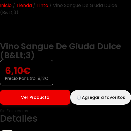
Inicio
/
Tienda
/
Tinto
/ Vino Sangue De Giuda Dulce
(B&Lt;3)
Vino Sangue De Giuda Dulce
(B&Lt;3)
6,10
€
Precio Por Litro:
8,13
€
Ver Producto
Agregar a favoritos
Sin Existencias
Detalles