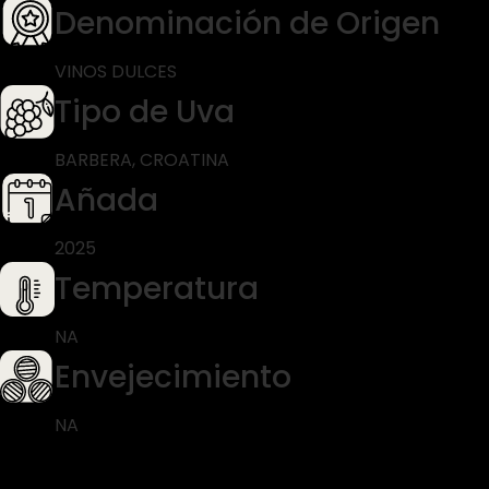
Denominación de Origen
VINOS DULCES
Tipo de Uva
BARBERA, CROATINA
Añada
2025
Temperatura
NA
Envejecimiento
NA