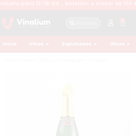
atuito para 12-18-24... botellas, o mayor de 150 
0
Inicio
Vinos
Espumosos
Otros
Inicio
/
Tienda
/
Blanco
/ Champagne Taittinger