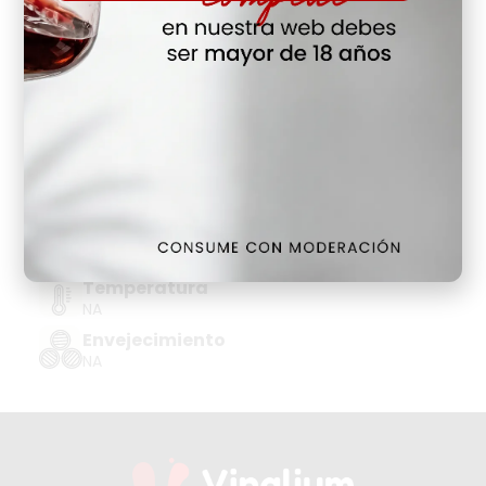
Hay Existencias
Detalles
Denominación de Origen
CHAMPAGNE
Tipo de Uva
PINOT NOIR
Añada
NA
Temperatura
NA
Envejecimiento
NA