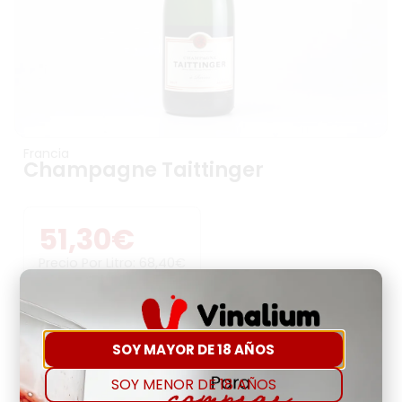
Francia
Champagne Taittinger
51,30
€
Precio Por Litro:
68,40
€
-
+
SOY MAYOR DE 18 AÑOS
Comprar
Agregar a favoritos
SOY MENOR DE 18 AÑOS