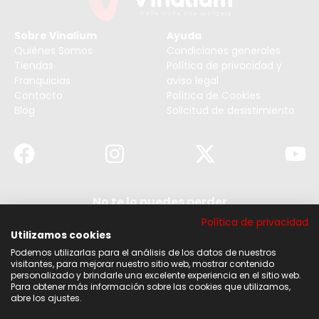
Sobre Vinalium
Ayuda
Quiénes Somos
Condiciones generales
Tiendas
Política de privacidad y
Franquicias
aviso legal
Contacto
Política de Cookies
Blog
Solicitud de desistimiento
No te lo puedes perder
Suscribirse a nuestra newsletter y no te pierdas
Política de privacidad
ninguna de nuestras noticias, ofertas y
descuentos.
Utilizamos cookies
Podemos utilizarlas para el análisis de los datos de nuestros
Acepto los términos y condiciones
visitantes, para mejorar nuestro sitio web, mostrar contenido
personalizado y brindarle una excelente experiencia en el sitio web.
Para obtener más información sobre las cookies que utilizamos,
Suscribirse
abre los ajustes.