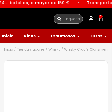
4... botellas, o mayor de 150 €
Transporte 
●
0
Inicio
Vinos
Espumosos
Otros
Inicio
/
Tienda
/
Licores
/
Whisky
/ Whisky Crac`s Clansmen