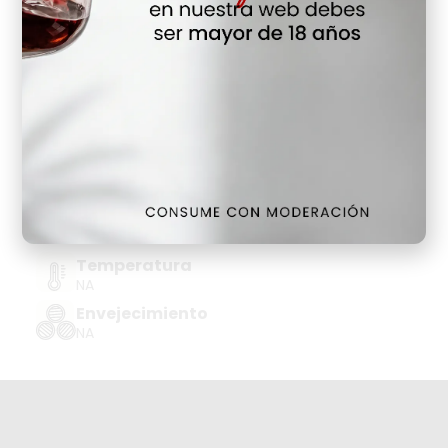
Hay Existencias
Detalles
Denominación de Origen
WHISKY ESCOCIA-BLENDED
Tipo de Uva
NA
Añada
NA
Temperatura
NA
Envejecimiento
NA