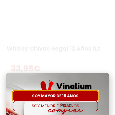
Whisky Chivas Regal 12 Años 1Lt
33,95
€
Precio Por Litro:
33,95
€
-
+
SOY MAYOR DE 18 AÑOS
SOY MENOR DE 18 AÑOS
Comprar
Agregar a favoritos