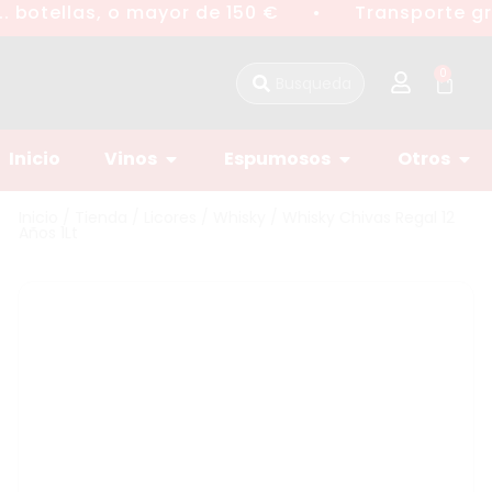
. botellas, o mayor de 150 €
Transporte gra
●
0
Inicio
Vinos
Espumosos
Otros
Inicio
/
Tienda
/
Licores
/
Whisky
/ Whisky Chivas Regal 12
Años 1Lt