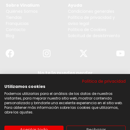
Sobre Vinalium
Ayuda
Quiénes Somos
Condiciones generales
Tiendas
Política de privacidad y
Franquicias
aviso legal
Contacto
Política de Cookies
Blog
Solicitud de desistimiento
No te lo puedes perder
Suscribirse a nuestra newsletter y no te pierdas
Política de privacidad
ninguna de nuestras noticias, ofertas y
descuentos.
Utilizamos cookies
Podemos utilizarlas para el análisis de los datos de nuestros
Acepto los términos y condiciones
visitantes, para mejorar nuestro sitio web, mostrar contenido
personalizado y brindarle una excelente experiencia en el sitio web.
Para obtener más información sobre las cookies que utilizamos,
Suscribirse
abre los ajustes.
Aceptar todo
Rechazar